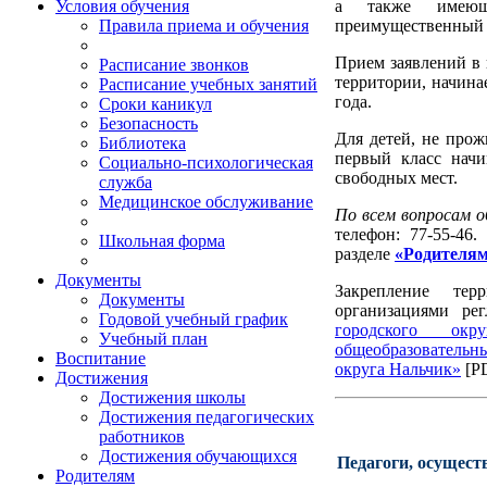
а также имеющ
Условия обучения
преимущественный п
Правила приема и обучения
Прием заявлений в
Расписание звонков
территории, начина
Расписание учебных занятий
года.
Сроки каникул
Безопасность
Для детей, не про
Библиотека
первый класс начи
Социально-психологическая
свободных мест.
служба
Медицинское обслуживание
По всем вопросам 
телефон: 77-55-46
Школьная форма
разделе
«Родителям
Документы
Закрепление тер
Документы
организациями ре
Годовой учебный график
городского ок
Учебный план
общеобразовательн
Воспитание
округа Нальчик»
[P
Достижения
Достижения школы
Достижения педагогических
работников
Достижения обучающихся
Педагоги, осущест
Родителям