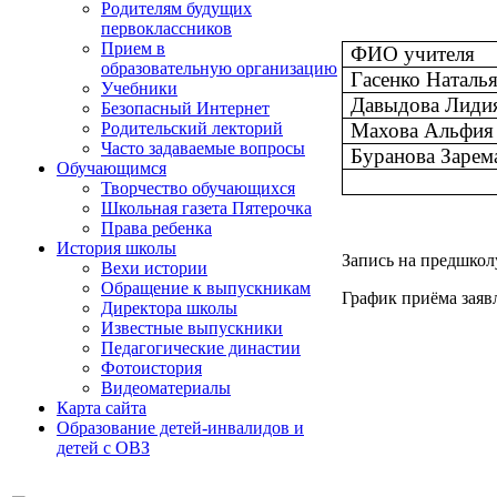
Родителям будущих
первоклассников
Прием в
ФИО учителя
образовательную организацию
Гасенко Наталь
Учебники
Давыдова Лиди
Безопасный Интернет
Махова Альфия
Родительский лекторий
Часто задаваемые вопросы
Буранова Зарем
Обучающимся
Творчество обучающихся
Школьная газета Пятерочка
Права ребенка
История школы
Запись на предшколу
Вехи истории
Обращение к выпускникам
График приёма заявл
Директора школы
Известные выпускники
Педагогические династии
Фотоистория
Видеоматериалы
Карта сайта
Образование детей-инвалидов и
детей с ОВЗ