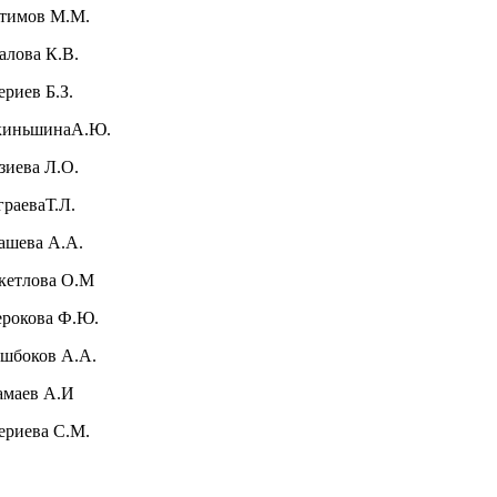
атимов М.М.
далова К.В.
ериев Б.З.
киньшинаА.Ю.
озиева Л.О.
еграеваТ.Л.
лашева А.А.
кетлова О.М
ерокова Ф.Ю.
ушбоков А.А.
маев А.И
риева С.М.