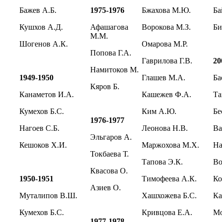
Бажев А.Б.
1975-1976
Бжахова М.Ю.
Ба
Кушхов А.Д.
Афашагова
Ворокова М.З.
Би
М.М.
Шогенов А.К.
Омарова М.Р.
Попова Г.А.
Гаврилова Г.В.
20
Намитоков М.
1949-1950
Глашев М.А.
Ба
Кяров Б.
Канаметов И.А.
Кашежев Ф.А.
Та
Кумехов Б.С.
Ким А.Ю.
Бе
1976-1977
Нагоев С.Б.
Леонова Н.В.
Ва
Эльгаров А.
Кешоков Х.И.
Маржохова М.Х.
На
Токбаева Т.
Тапова Э.К.
Во
Квасова О.
1950-1951
Тимофеева А.К.
Ко
Азиев О.
Муталипов В.Ш.
Хашхожева Б.С.
К
Кумехов Б.С.
Кривцова Е.А.
М
1977-1978