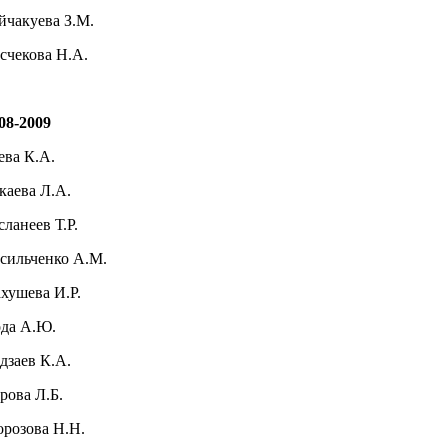
йчакуева З.М.
счекова Н.А.
08-2009
ева К.А.
каева Л.А.
сланеев Т.Р.
сильченко А.М.
хушева И.Р.
да А.Ю.
дзаев К.А.
арова Л.Б.
орозова Н.Н.