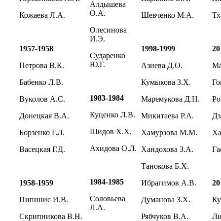
Алдышева
О.А.
Кожаева Л.А.
Шевченко М.А.
Тх
Олесинова
И.Э.
1957-1958
1998-1999
20
Сударенко
Ю.Г.
Петрова В.К.
Азиева Д.О.
Ма
Бабенко Л.В.
Кумыкова З.Х.
Го
1983-1984
Вуколов А.С.
Маремукова Д.Н.
Ро
Куценко Л.В.
Донецкая В.А.
Микитаева Р.А.
Дз
Шидов Х.Х.
Борзенко Г.Л.
Хамурзова М.М.
Ха
Ахидова О.Л.
Васецкая Г.Д.
Хандохова З.А.
Га
Танокова Б.Х.
1984-1985
1958-1959
Ибрагимов А.В.
20
Соловьева
Пипинис И.В.
Думанова З.Х.
Ку
Л.А.
Скрипникова В.Н.
Рябчуков В.А.
Ли