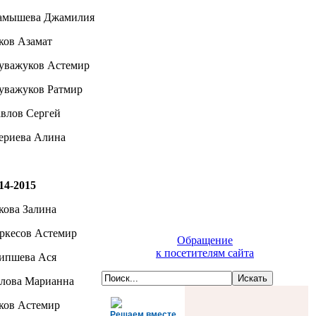
мышева Джамилия
ков Азамат
уважуков Астемир
уважуков Ратмир
влов Сергей
риева Алина
14-2015
кова Залина
ркесов Астемир
Обращение
к посетителям сайта
пшева Ася
лова Марианна
ков Астемир
Решаем вместе