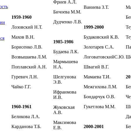
Фриев А.Л.
ость
Ваниева З.Т.
Ма
Бичоева М.М.
1959-1960
Бе
Дудченко Л.В.
ции
Лозовский Н.Т.
1999-2000
Те
Махов В.Н.
Будаковский К.В.
Те
ся
1985-1986
Борисенко Л.В.
Золотарев С.А.
Па
Будаева Л.К.
Возвышаева Л.М.
ЛоговатовскийС.Ю.
Ше
Мармышева
Поплавский А.Н.
Н.А.
Швагий В.Г.
Гуревич Л.Н.
Шелгунова
Мамаева Т.И.
20
Э.В.
Чайко Г.Г.
Межгихова Л.М.
Бе
Ифраимова
Бондарчук О.В.
Че
И.В.
1960-1961
Гукетлова М.М.
Ши
Жуковская
А.В.
Беликова Л.А.
Да
Максимова
Карданова Т.Б.
2000-2001
Бе
Е.В.