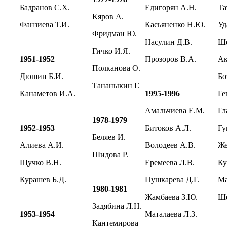
Бадранов С.Х.
Едигорян А.Н.
Т
Кяров А.
Фанзиева Т.И.
Касьяненко Н.Ю.
У
Фридман Ю.
Насулин Д.В.
Ш
Гичко И.Я.
1951-1952
Прозоров В.А.
А
Полканова О.
Дюшин Б.И.
Б
Тананыкин Г.
Канаметов И.А.
1995-1996
Г
Амальчиева Е.М.
Г
1978-1979
1952-1953
Битоков А.Л.
Гу
Беляев И.
Алиева А.И.
Володеев А.В.
Ж
Шидова Р.
Щучко В.Н.
Еремеева Л.В.
К
Курашев Б.Д.
Пушкарева Д.Г.
Ма
1980-1981
Жамбаева З.Ю.
Ше
Задябина Л.Н.
1953-1954
Маталаева Л.З.
Кантемирова