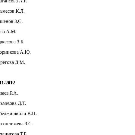
агапсова А.Р.
ьмесов К.Л.
шенов З.С.
ва А.М.
ркесова З.Б.
рникова А.Ю.
регова Д.М.
11-2012
заев Р.А.
ьмезова Д.Т.
беджишвили В.П.
азаплижева З.С.
танигова Т.Б.