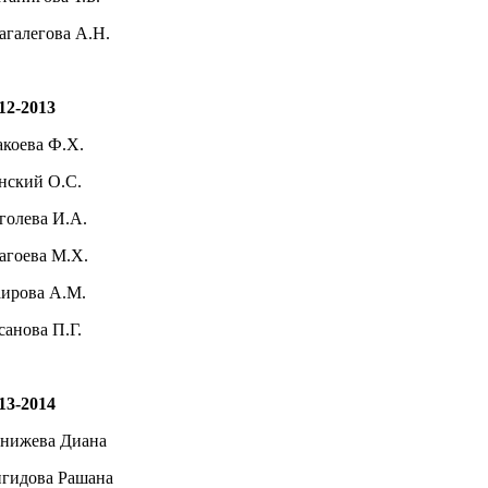
агалегова А.Н.
12-2013
коева Ф.Х.
нский О.С.
голева И.А.
агоева М.Х.
ирова А.М.
санова П.Г.
13-2014
нижева Диана
гидова Рашана