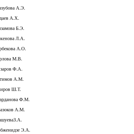
ззубова А.Э.
даев А.Х.
замова Б.Э.
кенова Л.А.
рбекова А.О.
рлова М.В.
заров Ф.А.
тимов А.М.
иров Ш.Т.
рданова Ф.М.
азоков А.М.
ашуеваЗ.А.
бженидзе Э.А.