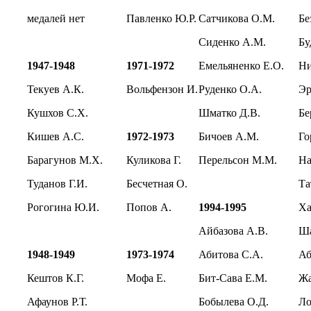
медалей нет
Павленко Ю.Р.
Сатчикова О.М.
Бе
Сиденко А.М.
Бу
1947-1948
1971-1972
Емельяненко Е.О.
Ни
Текуев А.К.
Вольфензон И.
Руденко О.А.
Эр
Кушхов С.Х.
Шматко Д.В.
Бе
Кишев А.С.
1972-1973
Бичоев А.М.
Го
Барагунов М.Х.
Куликова Г.
Перельсон М.М.
На
Туданов Г.И.
Бесчетная О.
Та
Рогогина Ю.И.
Попов А.
1994-1995
Ха
Айбазова А.В.
Ша
1948-1949
1973-1974
Абитова С.А.
Аб
Кештов К.Г.
Мофа Е.
Бит-Сава Е.М.
Ж
Афаунов Р.Т.
Бобылева О.Д.
Ло