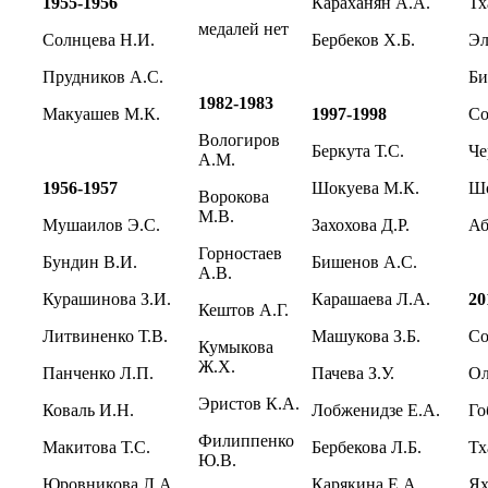
1955-1956
Караханян А.А.
Тх
медалей нет
Солнцева Н.И.
Бербеков Х.Б.
Эл
Прудников А.С.
Би
1982-1983
Макуашев М.К.
1997-1998
Со
Вологиров
Беркута Т.С.
Че
А.М.
1956-1957
Шокуева М.К.
Шо
Ворокова
М.В.
Мушаилов Э.С.
Захохова Д.Р.
Аб
Горностаев
Бундин В.И.
Бишенов А.С.
А.В.
Курашинова З.И.
Карашаева Л.А.
20
Кештов А.Г.
Литвиненко Т.В.
Машукова З.Б.
Со
Кумыкова
Ж.Х.
Панченко Л.П.
Пачева З.У.
Ол
Эристов К.А.
Коваль И.Н.
Лобженидзе Е.А.
Го
Филиппенко
Макитова Т.С.
Бербекова Л.Б.
Тх
Ю.В.
Юровникова Л.А.
Карякина Е.А.
Ях