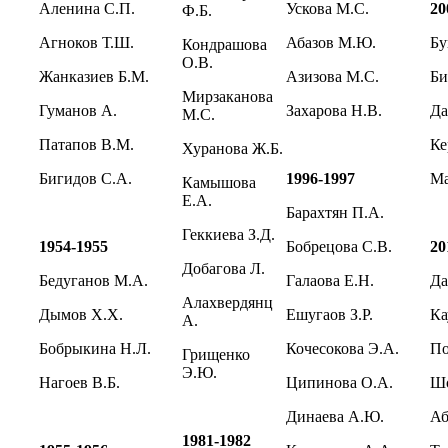
Аленина С.П.
Ускова М.С.
20
Ф.Б.
Агноков Т.Ш.
Абазов М.Ю.
Бу
Кондрашова
О.В.
Жанказиев Б.М.
Азизова М.С.
Би
Мирзаканова
Гуманов А.
Захарова Н.В.
Да
М.С.
Патапов В.М.
Ке
Хуранова Ж.Б.
Бигидов С.А.
1996-1997
Ма
Камышова
Е.А.
Барахтян П.А.
Геккиева З.Д.
1954-1955
Бобрецова С.В.
20
Добагова Л.
Бедуганов М.А.
Галаова Е.Н.
Да
Алахвердянц
Дымов Х.Х.
Ешугаов З.Р.
Ка
А.
Бобрыкина Н.Л.
Кочесокова Э.А.
По
Грищенко
Э.Ю.
Нагоев В.Б.
Ципинова О.А.
Шо
Динаева А.Ю.
Аб
1981-1982