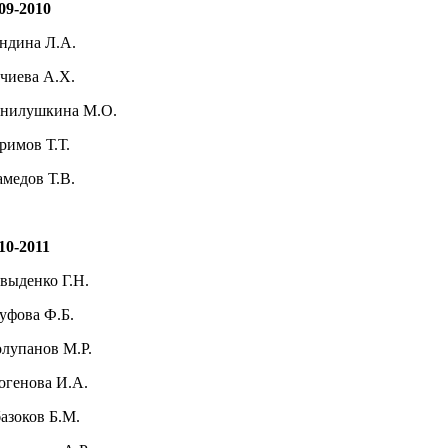
09-2010
ндина Л.А.
чиева А.Х.
нилушкина М.О.
римов Т.Т.
медов Т.В.
10-2011
выденко Г.Н.
уфова Ф.Б.
лупанов М.Р.
генова И.А.
азоков Б.М.