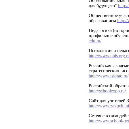
Образованиельная п
для будущего"
http:/
Общественное участ
образованием
http:/
Педагогика (истори
профильное обучени
edu.ru/
Психология и педаг
http://www.phis.org.r
Российская академ
стратегических ис
http://www.isiorao.ru/
Российский образо
http://schoolexpo.ru/
Сайт для учителей 
http://www.zavuch.inf
Сетевое взаимодейс
http://www.school-net