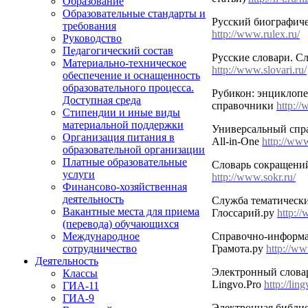
Образование
Образовательные стандарты и
Русский биографиче
требования
http://www.rulex.ru/
Руководство
Педагогический состав
Русские словари. С
Материально-техническое
http://www.slovari.ru/
обеспечение и оснащенность
образовательного процесса.
Рубикон: энциклопе
Доступная среда
справочники
http:/
Стипендии и иные виды
материальной поддержки
Универсальный спр
Организация питания в
All-in-One
http://ww
образовательной организации
Платные образовательные
Словарь сокращений 
услуги
http://www.sokr.ru/
Финансово-хозяйственная
деятельность
Служба тематически
Вакантные места для приема
Глоссарий.ру
http://
(перевода) обучающихся
Справочно-информ
Международное
Грамота.ру
http://ww
сотрудничество
Деятельность
Электронный слов
Классы
Lingvo.Pro
http://li
ГИА-11
ГИА-9
Электронная библи