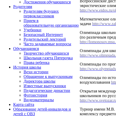
Всероссийские дис
Достижения обучающихся
эвристические оли
Родителям
http://www.eidos.ru/o
Родителям будущих
первоклассников
Математические ол
Прием в
задачи
http://www.za
образовательную организацию
Учебники
Олимпиада школьн
Безопасный Интернет
(по различным пред
Родительский лекторий
http://lomonosov.msu.
Часто задаваемые вопросы
Обучающимся
Олимпиады для шко
Творчество обучающихся
http://www.olimpiada.
Школьная газета Пятерочка
Права ребенка
Олимпиады по про
История школы
http://www.olympiads
Вехи истории
Обращение к выпускникам
Олимпиады по исто
Директора школы
воздухоплавания
htt
Известные выпускники
Педагогические династии
Открытая междунар
Фотоистория
школьников по русс
Видеоматериалы
http://www.svetozar.r
Карта сайта
Турнир имени М.В.
Образование детей-инвалидов и
комплексу предметов
детей с ОВЗ