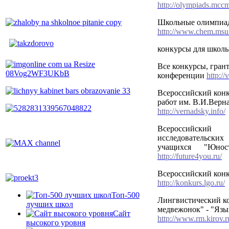
http://olympiads.mccm
Школьные олимпиа
http://www.chem.msu.
конкурсы для школ
Все конкурсы, гран
конференции
http://
Всероссийский конк
работ им. В.И.Верн
http://vernadsky.info/
Всероссийский
исследовательск
учащихся "Юнос
http://future4you.ru/
Всероссийский кон
http://konkurs.lgo.ru/
Топ-500
Лингвистический к
лучших школ
медвежонок" - "Язы
Сайт
http://www.rm.kirov.r
высокого уровня