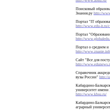
http://www.abitu.ru/
Поисковый образов
Знания.ру
http://www
Портал "IT образов
http://www.edu-it.ru/c
Портал "Образовани
http://www.globaledu.
Портал о среднем и
http://www.znanie.inf
Сайт "Все для пос
http://www.edunews.r
Справочник аккред
вузы России"
http://
Кабардино-Балкарс
университет имени 
http://www.kbsu.ru/
Кабардино-Балкарс
аграрный университ