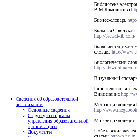
Библиотека электр
В.М.Ломоносова
ht
Бизнес-словарь
http
Большая Советская 
http://bse.sci-lib.com/
Большой энциклопе
словарь
http://www.e
Биологический слова
http://bioword.narod.r
Визуальный словар
Гипертекстовая эле
Викизнание
http://
Сведения об образовательной
Мегаэнциклопедия 
организации
http://www.megabook
Основные сведения
Структура и органы
Мир энциклопедий
управления образовательной
организацией
Нобелевские лауреа
Документы
статьи)
http://n-t.ru/nl