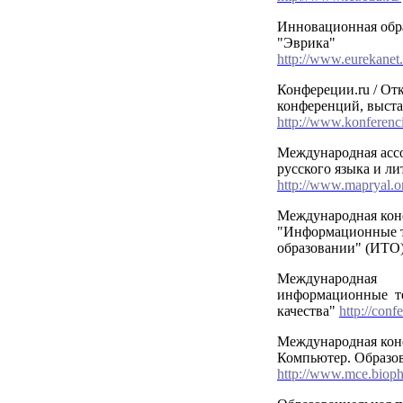
Инновационная обра
"Эврика"
http://www.eurekane
Конфереции.ru / От
конференций, выста
http://www.konferenci
Международная асс
русского языка и л
http://www.mapryal.o
Международная кон
"Информационные т
образовании" (ИТО
Международная 
информационные т
качества"
http://conf
Международная кон
Компьютер. Образо
http://www.mce.bioph