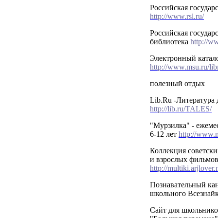
Российская государ
http://www.rsl.ru/
Российская государс
библиотека
http://w
Электронный катал
http://www.msu.ru/libr
полезный отдых
Lib.Ru -Литература 
http://lib.ru/TALES/
"Мурзилка" - ежеме
6-12 лет
http://www.m
Коллекция советски
и взрослых фильмов
http://multiki.arjlover.
Познавательный кан
школьного Всезнай
Сайт для школьнико