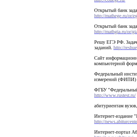
Открытый банк зад
http://mathege.ru/or/
Открытый банк зад
http://mathgia.ru/or/g
Решу ЕГЭ РФ. Зада
заданий.
http://reshu
Сайт информационн
компьютерной фор
Федеральный инсти
измерений (ФИПИ
ФГБУ "Федеральный
http://www.rustest.ru/
абитуриентам вузов,
Интернет-издание "
http://news.abiturcente
Интернет-портал Аб