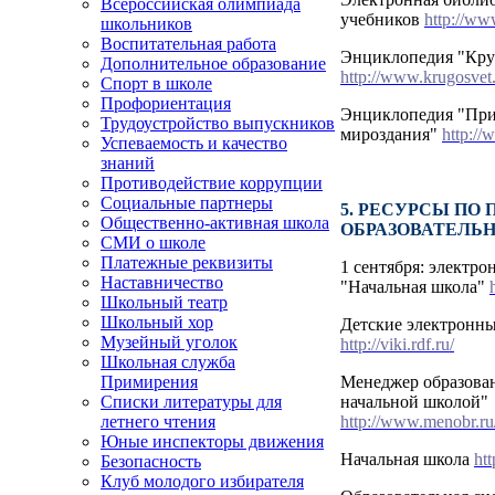
Всероссийская олимпиада
учебников
http://ww
школьников
Воспитательная работа
Энциклопедия "Кру
Дополнительное образование
http://www.krugosvet.
Спорт в школе
Профориентация
Энциклопедия "Прир
Трудоустройство выпускников
мироздания"
http://
Успеваемость и качество
знаний
Противодействие коррупции
Социальные партнеры
5. РЕСУРСЫ ПО
Общественно-активная школа
ОБРАЗОВАТЕЛЬ
СМИ о школе
Платежные реквизиты
1 сентября: электро
Наставничество
"Начальная школа"
Школьный театр
Школьный хор
Детские электронны
Музейный уголок
http://viki.rdf.ru/
Школьная служба
Менеджер образова
Примирения
начальной школой"
Списки литературы для
http://www.menobr.ru
летнего чтения
Юные инспекторы движения
Начальная школа
ht
Безопасность
Клуб молодого избирателя