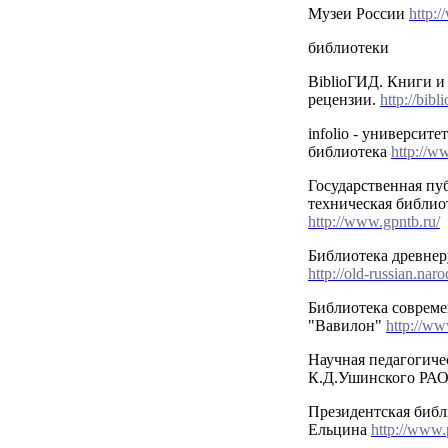
Музеи России
http:
библиотеки
BiblioГИД. Книги и
рецензии.
http://bibli
infolio - университе
библиотека
http://ww
Государственная пу
техническая библио
http://www.gpntb.ru/
Библиотека древнер
http://old-russian.naro
Библиотека совреме
"Вавилон"
http://ww
Научная педагогиче
К.Д.Ушинского РА
Президентская библ
Ельцина
http://www.p