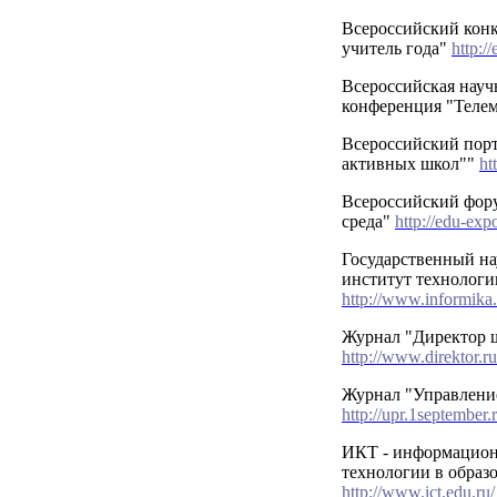
Всероссийский кон
учитель года"
http://
Всероссийская науч
конференция "Теле
Всероссийский пор
активных школ""
ht
Всероссийский фор
среда"
http://edu-expo
Государственный на
институт технолог
http://www.informika.
Журнал "Директор 
http://www.direktor.ru
Журнал "Управлени
http://upr.1september.r
ИКТ - информацио
технологии в образ
http://www.ict.edu.ru/