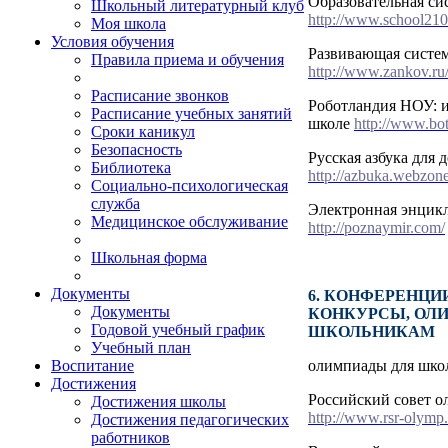
Образовательная си
Школьный литературный клуб
http://www.school210
Моя школа
Условия обучения
Развивающая систем
Правила приема и обучения
http://www.zankov.ru
Расписание звонков
Роботландия НОУ: 
Расписание учебных занятий
школе
http://www.bot
Сроки каникул
Безопасность
Русская азбука для 
Библиотека
http://azbuka.webzone
Социально-психологическая
служба
Электронная энцик
Медицинское обслуживание
http://poznaymir.com/
Школьная форма
Документы
6. КОНФЕРЕНЦИ
Документы
КОНКУРСЫ, ОЛ
Годовой учебный график
ШКОЛЬНИКАМ
Учебный план
олимпиады для шко
Воспитание
Достижения
Российский совет 
Достижения школы
http://www.rsr-olymp.
Достижения педагогических
работников