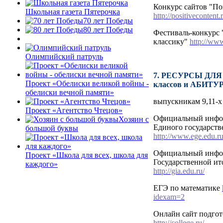
Конкурс сайтов "По
Школьная газета Пятерочка
http://positivecontent.
70 лет Победы
80 лет Победы
Фестиваль-конкурс 
классику"
http://www
Олимпийский патруль
7. РЕСУРСЫ ДЛЯ
Проект «Обелиски великой войны -
классов и АБИТ
обелиски вечной памяти»
выпускникам 9,11-х
Проект «Агентство Чтецов»
Официальный инфо
Хозяин с
Единого государств
большой буквы
http://www.ege.edu.ru
Официальный инфо
Проект «Школа для всех, школа для
Государственной ит
каждого»
http://gia.edu.ru/
ЕГЭ по математике
idexam=2
Онлайн сайт подго
http://college.ru/