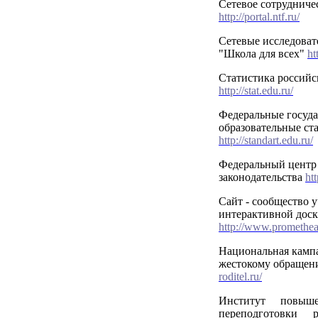
Сетевое сотрудниче
http://portal.ntf.ru/
Сетевые исследоват
"Школа для всех"
ht
Статистика российс
http://stat.edu.ru/
Федеральные госуд
образовательные с
http://standart.edu.ru/
Федеральный центр 
законодательства
ht
Сайт - сообщество 
интерактивной дос
http://www.promethea
Национальная камп
жестокому обращен
roditel.ru/
Институт повыш
переподготовки р